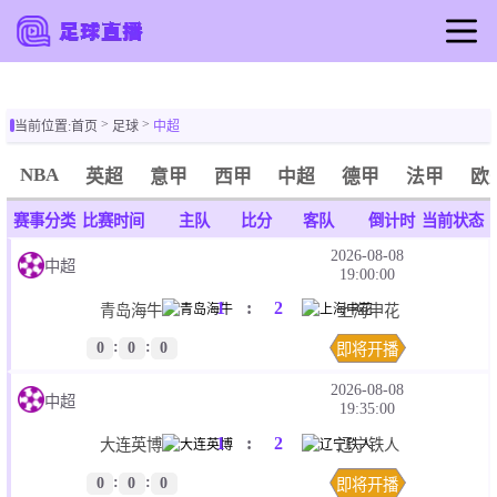
首页
足球直播
当前位置:
首页
足球
中超
英超
NBA
英超
意甲
西甲
中超
德甲
法甲
欧
西甲
足球录像
赛事分类
比赛时间
主队
比分
客队
倒计时
当前状态
NBA
2026-08-08
中超
19:00:00
篮球直播
1
:
2
篮球录像
青岛海牛
上海申花
体育新闻
:
:
0
0
0
即将开播
赛事赛程
2026-08-08
中超
19:35:00
1
:
2
大连英博
辽宁铁人
:
:
0
0
0
即将开播