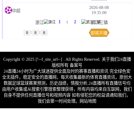
2026-08-08
中超
19:35:00
1
:
2
浙江
武汉三镇
:
:
0
0
0
即将开播
Copyright © 2025
[!--f_site_url--]
. All Rights Reserved. 关于我们
24直播
版权所有 备案号
24直播24小时为广大球迷提供全面及时的赛事直播和资讯 完全绿色安
全无插件，稳定安全的直播网，每天收集最新的体育直播资讯，原创大
数据足球篮球赛果预测，历史战绩，情报分析,24直播所有直播信号均
由用户收集或从搜索引擎搜索整理获得，所有内容均来自互联网，我们
自身不提供任何直播信号和视频内容 如有侵犯您的权益请通知我们，
我们会第一时间处理。
网站地图