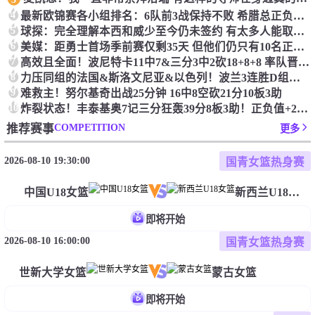
4
最新欧锦赛各小组排名：6队前3战保持不败 希腊总正负值+77最高
5
球探：完全理解本西和威少至今仍未签约 有太多人能取代他们
6
美媒：距勇士首场季前赛仅剩35天 但他们仍只有10名正式签约球员
7
高效且全面！波尼特卡11中7&三分3中2砍18+8+8 率队晋级16强！
8
力压同组的法国&斯洛文尼亚&以色列！波兰3连胜D组率先晋级16强！
9
难救主！努尔基奇出战25分钟 16中8空砍21分10板3助
10
炸裂状态！丰泰基奥7记三分狂轰39分8板3助！正负值+25！
COMPETITION
推荐赛事
更多
2026-08-10 19:30:00
国青女篮热身赛
中国U18女篮
新西兰U18女篮
即将开始
2026-08-10 16:00:00
国青女篮热身赛
世新大学女篮
蒙古女篮
即将开始