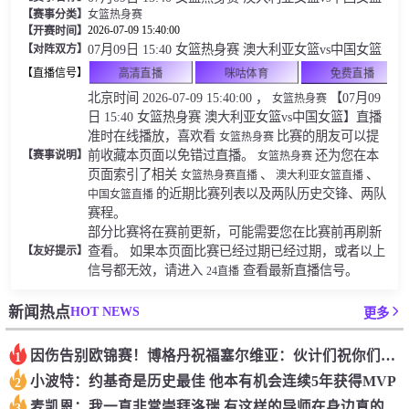
【赛事分类】
女篮热身赛
2026-07-09 15:40:00
【开赛时间】
07月09日 15:40 女篮热身赛 澳大利亚女篮vs中国女篮
【对阵双方】
高清直播
咪咕体育
免费直播
【直播信号】
北京时间
2026-07-09 15:40:00
，
【07月09
女篮热身赛
日 15:40 女篮热身赛 澳大利亚女篮vs中国女篮】直播
准时在线播放，喜欢看
比赛的朋友可以提
女篮热身赛
前收藏本页面以免错过直播。
还为您在本
【赛事说明】
女篮热身赛
页面索引了相关
、
、
女篮热身赛直播
澳大利亚女篮直播
的近期比赛列表以及两队历史交锋、两队
中国女篮直播
赛程。
部分比赛将在赛前更新，可能需要您在比赛前再刷新
查看。 如果本页面比赛已经过期已经过期，或者以上
【友好提示】
信号都无效，请进入
查看最新直播信号。
24直播
HOT NEWS
新闻热点
更多
因伤告别欧锦赛！博格丹祝福塞尔维亚：伙计们祝你们好运 决赛见
1
小波特：约基奇是历史最佳 他本有机会连续5年获得MVP
2
麦凯恩：我一直非常崇拜洛瑞 有这样的导师在身边真的很棒
3