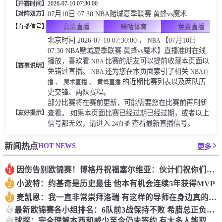
2026-07-10 07:30:00
【开赛时间】
07月10日 07:30 NBA赌城夏季联赛 黄蜂vs魔术
【对阵双方】
高清直播
咪咕体育
免费直播
【直播信号】
北京时间
2026-07-10 07:30:00
，
【07月10日
NBA
07:30 NBA赌城夏季联赛 黄蜂vs魔术】直播准时在线
播放，喜欢看
比赛的朋友可以提前收藏本页面以
NBA
【赛事说明】
免错过直播。
还为您在本页面索引了相关
NBA
NBA直
、
、
的近期比赛列表以及两队历
播
魔术直播
黄蜂直播
史交锋、两队赛程。
部分比赛将在赛前更新，可能需要您在比赛前再刷新
查看。 如果本页面比赛已经过期已经过期，或者以上
【友好提示】
信号都无效，请进入
查看最新直播信号。
24直播
HOT NEWS
新闻热点
更多
因伤告别欧锦赛！博格丹祝福塞尔维亚：伙计们祝你们好运 决赛见
1
小波特：约基奇是历史最佳 他本有机会连续5年获得MVP
2
麦凯恩：我一直非常崇拜洛瑞 有这样的导师在身边真的很棒
3
4
最新欧锦赛各小组排名：6队前3战保持不败 希腊总正负值+77最高
5
球探：完全理解本西和威少至今仍未签约 有太多人能取代他们