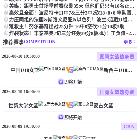
6
美媒：距勇士首场季前赛仅剩35天 但他们仍只有10名正式签约球员
7
高效且全面！波尼特卡11中7&三分3中2砍18+8+8 率队晋级16强！
8
力压同组的法国&斯洛文尼亚&以色列！波兰3连胜D组率先晋级16强！
9
难救主！努尔基奇出战25分钟 16中8空砍21分10板3助
10
炸裂状态！丰泰基奥7记三分狂轰39分8板3助！正负值+25！
COMPETITION
推荐赛事
更多
2026-08-10 19:30:00
国青女篮热身赛
中国U18女篮
新西兰U18女篮
即将开始
2026-08-10 16:00:00
国青女篮热身赛
世新大学女篮
蒙古女篮
即将开始
CBA
2026-08-09 19:30:00