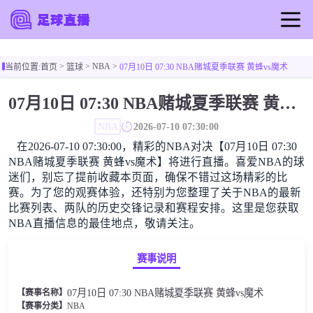
首页
NBA
当前位置:
首页
篮球
07月10日 07:30 NBA赌城夏季联赛 黄蜂vs魔术
足球直播
英超
07月10日 07:30 NBA赌城夏季联赛 黄蜂vs魔术
西甲
NBA
2026-07-10 07:30:00
足球录像
在2026-07-10 07:30:00，精彩的NBA对决【07月10日 07:30
NBA
NBA赌城夏季联赛 黄蜂vs魔术】将进行直播。喜爱NBA的球
篮球直播
迷们，别忘了提前收藏本页面，确保不错过这场精彩的比
赛。为了您的观赛体验，还特别为您整理了关于NBA的最新
篮球录像
比赛列表、两队的历史交锋记录和赛程安排。这里是您获取
体育新闻
NBA直播信息的最佳地点，敬请关注。
赛事赛程
赛事说明
07月10日 07:30 NBA赌城夏季联赛 黄蜂vs魔术
【赛事名称】
NBA
【赛事分类】